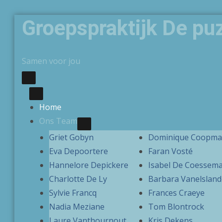
Skip to the content
Groepspraktijk De pu
Samen voor jou
Primary Menu
Home
Ons Team
SHOW ONS TEAM SUBMENU
HIDE ONS TEAM SUBMENU
Griet Gobyn
Dominique Coopm
Eva Depoortere
Faran Vosté
Hannelore Depickere
Isabel De Coessem
Charlotte De Ly
Barbara Vanelsland
Sylvie Francq
Frances Craeye
Nadia Meziane
Tom Blontrock
Laure Vanthournout
Kris Dekens