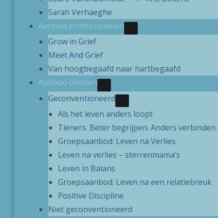
Sarah Verhaeghe
Aanbod professionelen
SHOW AANBOD PROF
HIDE AANBOD PROFE
Grow in Grief
Meet And Grief
Van hoogbegaafd naar hartbegaafd
Aanbod cliënten
SHOW AANBOD CLIËNTEN 
HIDE AANBOD CLIËNTEN S
Geconventioneerd
SHOW GECONVENTION
HIDE GECONVENTIONE
Als het leven anders loopt
Tieners. Beter begrijpen. Anders verbinden.
Groepsaanbod: Leven na Verlies
Leven na verlies – sterrenmama’s
Leven in Balans
Groepsaanbod: Leven na een relatiebreuk
Positive Discipline
Niet geconventioneerd